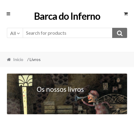
Skip
Skip
Barca do Inferno
to
to
navigation
content
All
Início
/ Livros