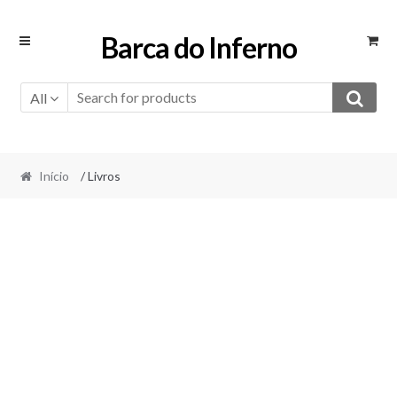
Skip
Skip
Barca do Inferno
to
to
navigation
content
All
Início
/ Livros